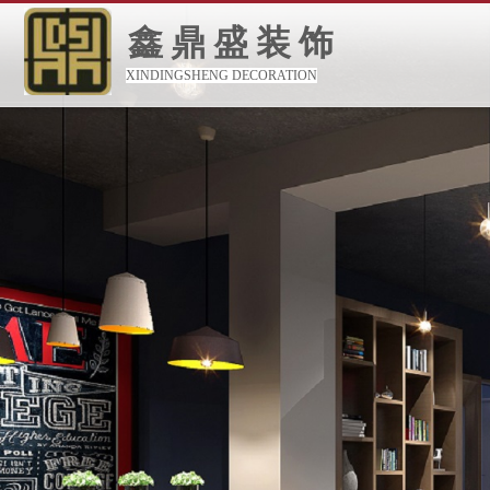
鑫鼎盛装饰
XINDINGSHENG DECORATION